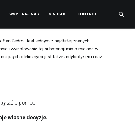
WSPIERAJ NAS
SIN CARE
KONTAKT
. San Pedro. Jest jednym z najdłużej znanych
ie i wyizolowanie tej substancji miało miejsce w
ami psychodelicznymi jest także antybiotykiem oraz
ę
pyta
ć
o pomoc.
oje w
ł
asne decyzje.