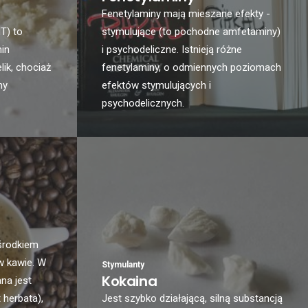
Fenetylaminy mają mieszane efekty -
T) to
stymulujące (to pochodne amfetaminy)
min
i psychodeliczne. Istnieją różne
lik, chociaż
fenetylaminy, o odmiennych poziomach
ny
efektów stymulujących i
psychodelicznych.
środkiem
 kawie. W
Stymulanty
Kokaina
na jest
 herbata),
Jest szybko działającą, silną substancją