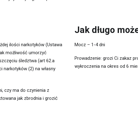
Jak długo może
żdej ilości narkotyków (Ustawa
Mocz – 1-4 dni
nak możliwość umorzyć
Prowadzenie: grozi Ci zakaz p
częciu śledztwa (art 62.a
wykroczenia na okres od 6 mies
ci narkotyków (2) na własny
i, czy ma do czynienia z
towana jak zbrodnia i grozić