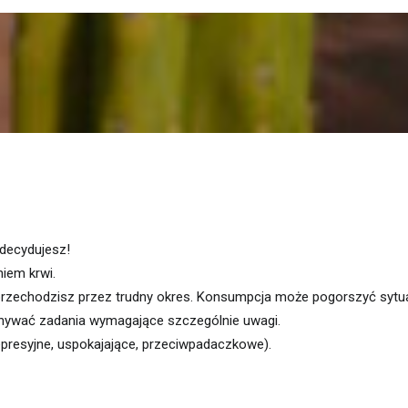
 decydujesz!
iem krwi.
 przechodzisz przez trudny okres. Konsumpcja może pogorszyć sytua
nywać zadania wymagające szczególnie uwagi.
depresyjne, uspokajające, przeciwpadaczkowe).