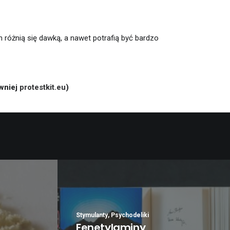
h różnią się dawką, a nawet potrafią być bardzo
wniej
protestkit.eu
)
Stymulanty
,
Psychodeliki
Fenetylaminy