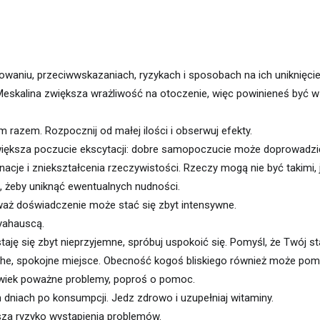
kowaniu, przeciwwskazaniach, ryzykach i sposobach na ich uniknięcie
Meskalina zwiększa wrażliwość na otoczenie, więc powinieneś być w
razem. Rozpocznij od małej ilości i obserwuj efekty.
zwiększa poczucie ekscytacji: dobre samopoczucie może doprowadzi
je i zniekształcenia rzeczywistości. Rzeczy mogą nie być takimi, j
u, żeby uniknąć ewentualnych nudności.
eważ doświadczenie może stać się zbyt intensywne.
yahauscą.
taję się zbyt nieprzyjemne, spróbuj uspokoić się. Pomyśl, że Twój s
che, spokojne miejsce. Obecność kogoś bliskiego również może pom
olwiek poważne problemy, poproś o pomoc.
 dniach po konsumpcji. Jedz zdrowo i uzupełniaj witaminy.
sza ryzyko wystąpienia problemów.