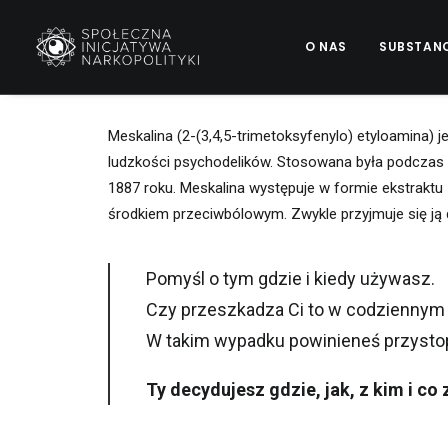
O NAS
SUBSTAN
Meskalina
Meskalina (2-(3,4,5-trimetoksyfenylo) etyloamina)
ludzkości psychodelików. Stosowana była podczas o
1887 roku. Meskalina występuje w formie ekstraktu 
środkiem przeciwbólowym. Zwykle przyjmuje się ją 
Pomy
ś
l o tym gdzie i kiedy używasz.
Czy przeszkadza Ci to w codzienny
W takim wypadku powiniene
ś
przyst
Ty decydujesz gdzie, jak, z kim i co