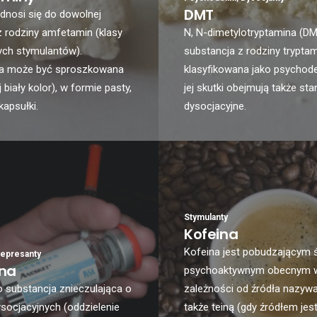
DMT
dnosi się do dowolnej
z rodziny amfetamin (klasy
N, N-dimetylotryptamina (DM
ych stymulantów).
substancja z rodziny trypta
a może być sproszkowana
klasyfikowana jako psychode
 biały kolor), w formie pasty,
jej skutki obejmują także sta
 kapsułki.
dysocjacyjne.
Stymulanty
Kofeina
Kofeina jest pobudzającym 
epresanty
na
psychoaktywnym obecnym w
 substancja znieczulająca o
zależności od źródła nazywa
socjacyjnych (oddzielenie
także teiną (gdy źródłem jest