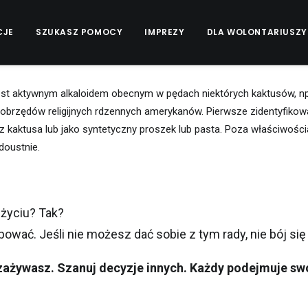
CJE
SZUKASZ POMOCY
IMPREZY
DLA WOLONTARIUSZY
 jest aktywnym alkaloidem obecnym w pędach niektórych kaktusów, np
brzędów religijnych rdzennych amerykanów. Pierwsze zidentyfikowan
z kaktusa lub jako syntetyczny proszek lub pasta. Poza właściwości
doustnie.
m
ż
yciu?
Tak?
opowa
ć
.
Je
ś
li nie mo
ż
esz da
ć
sobie z tym rady, nie
b
ó
j si
 zażywasz.
Szanuj decyzje innych.
Ka
ż
dy podejmuje sw