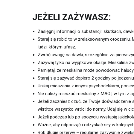
JEŻELI ZAŻYWASZ:
Zasięgnij informacji o substancji: skutkach, daw
Staraj się robić to w zrelaksowanym otoczeniu. 
ludzi, którym ufasz.
Zwróć uwagę na dawki, szczególnie za pierwszym 
Zażywaj tylko na wyjątkowe okazje. Meskalina 
Pamiętaj, że meskalina może powodować halucynac
Staraj się zażywać dopiero 2 godziny po jedzeni
Unikaj mieszania z innymi psychodelikami, poni
Nie należy mieszać meskaliny z MAOI, w tym z a
Jeżeli zaczniesz czuć, że Twoje doświadczenie s
wkrótce wszystko wróci do normy. Udaj się w ci
Jeżeli podczas lub po spożyciu wystąpią jakiek
Ważne, aby odpocząć i odzyskać siły w kolejnych
Rób długie przerwy – regularne zażywanie zwięk