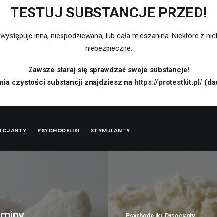
TESTUJ SUBSTANCJE PRZED!
występuje inna, niespodziewana, lub cała mieszanina. Niektóre z nic
niebezpieczne.
Zawsze staraj się sprawdzać swoje substancje!
nia czystości substancji znajdziesz na
https://protestkit.pl/
(da
OCJANTY
PSYCHODELIKI
STYMULANTY
miny
Psychodeliki
,
Dysocjanty