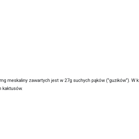
0 mg meskaliny zawartych jest w 27g suchych pąków (”guzików”). W
h kaktusów.