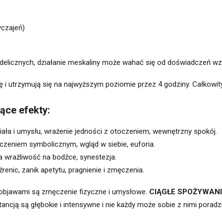
yczajeń)
delicznych, działanie meskaliny może wahać się od doświadczeń wz
ę i utrzymują się na najwyższym poziomie przez 4 godziny. Całkowity
ące efekty:
iała i umysłu, wrażenie jedności z otoczeniem, wewnętrzny spokój.
aczeniem symbolicznym, wgląd w siebie, euforia.
a wrażliwość na bodźce, synestezja.
renic, zanik apetytu, pragnienie i zmęczenia.
objawami są zmęczenie fizyczne i umysłowe.
CIĄGŁE SPOŻYWANI
cją są głębokie i intensywne i nie każdy może sobie z nimi poradzi