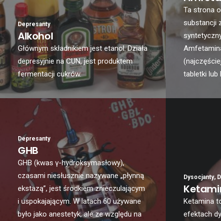
Ta strona o
substancji 
Depresanty
Alkohol
syntetyczn
Głównym składnikiem jest etanol. Działa
Amfetamin
depresyjnie na CUN, jest produktem
(najczęściej
fermentacji cukrów.
tabletki lub
Depresanty
GHB
GHB (kwas γ-hydroksymasłowy),
czasami niesłusznie nazywane „płynną
Dysocjanty
,
D
Ketami
ekstazą”, jest środkiem znieczulającym
i uspokajającym. W latach 60 używane
Ketamina to
było jako anestetyk, ale ze względu na
efektach dy