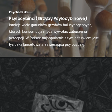
Psychodeliki
Psylocybina (grzyby Psylocybinowe)
Istnieje wiele gatunków grzybów halucynogennych,
których konsumpcja może wywołać zaburzenia
percepcji. W Polsce najpopularniejszym gatunkiem jest
łysiczka lancetowata zawierająca psylocybinę.