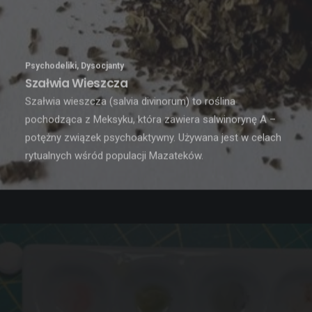
Psychodeliki
,
Dysocjanty
Szałwia Wieszcza
Szałwia wieszcza (salvia divinorum) to roślina
pochodząca z Meksyku, która zawiera salwinorynę A –
potężny związek psychoaktywny. Używana jest w celach
rytualnych wśród populacji Mazateków.