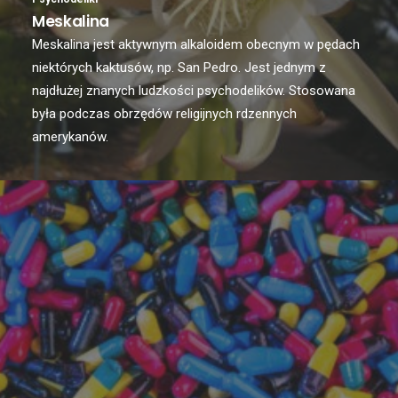
Meskalina
Meskalina jest aktywnym alkaloidem obecnym w pędach
niektórych kaktusów, np. San Pedro. Jest jednym z
najdłużej znanych ludzkości psychodelików. Stosowana
była podczas obrzędów religijnych rdzennych
amerykanów.