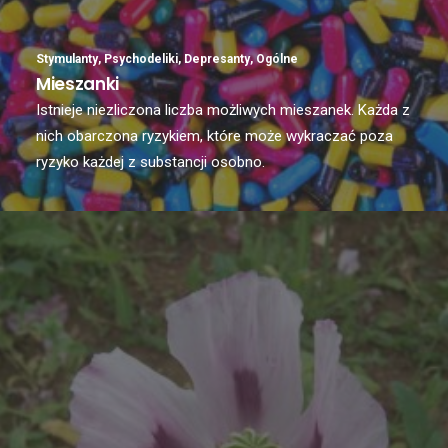
Stymulanty
,
Psychodeliki
,
Depresanty
,
Ogólne
Mieszanki
Istnieje niezliczona liczba możliwych mieszanek. Każda z
nich obarczona ryzykiem, które może wykraczać poza
ryzyko każdej z substancji osobno.