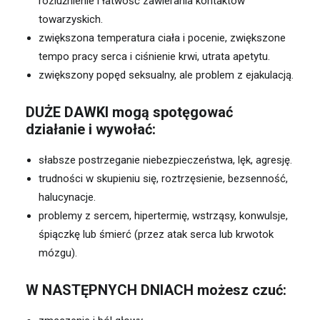
rozluźnienie i łatwość zawierania kontaktów
towarzyskich.
zwiększona temperatura ciała i pocenie, zwiększone
tempo pracy serca i ciśnienie krwi, utrata apetytu.
zwiększony popęd seksualny, ale problem z ejakulacją.
DUŻE DAWKI mogą spotęgować
działanie i wywołać:
słabsze postrzeganie niebezpieczeństwa, lęk, agresję.
trudności w skupieniu się, roztrzęsienie, bezsenność,
halucynacje.
problemy z sercem, hipertermię, wstrząsy, konwulsje,
śpiączkę lub śmierć (przez atak serca lub krwotok
mózgu).
W NASTĘPNYCH DNIACH możesz czuć: