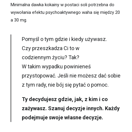
Minimalna dawka kokainy w postaci soli potrzebna do
wywołania efektu psychoaktywnego waha się między 20
a 30 mg.
Pomy
ś
l o tym gdzie i kiedy używasz.
Czy przeszkadza Ci to w
codziennym
ż
yciu?
Tak?
W takim wypadku powiniene
ś
przystopowa
ć
.
Je
ś
li nie mo
ż
esz da
ć
sobie
z tym rady, nie
b
ó
j si
ę
pyta
ć
o pomoc.
Ty decydujesz gdzie, jak, z kim i co
zażywasz.
Szanuj decyzje innych.
Ka
ż
dy
podejmuje swoje w
ł
asne decyzje.