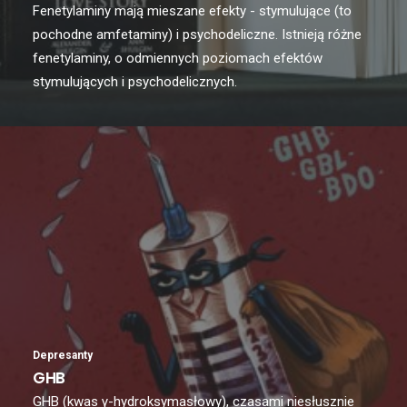
Fenetylaminy mają mieszane efekty - stymulujące (to
pochodne amfetaminy) i psychodeliczne. Istnieją różne
fenetylaminy, o odmiennych poziomach efektów
stymulujących i psychodelicznych.
Depresanty
GHB
GHB (kwas γ-hydroksymasłowy), czasami niesłusznie