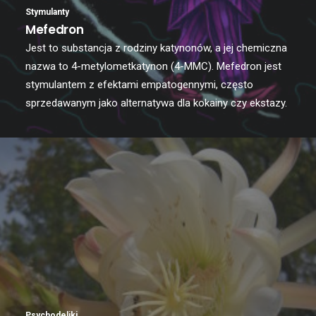
Stymulanty
Mefedron
Jest to substancja z rodziny katynonów, a jej chemiczna
nazwa to 4-metylometkatynon (4-MMC). Mefedron jest
stymulantem z efektami empatogennymi, często
sprzedawanym jako alternatywa dla kokainy czy ekstazy.
Psychodeliki