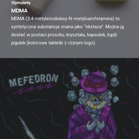
Stymulanty
MDMA
MDMA (3,4-metylenodioksy-N-metyloamfetamina) to
syntetyczna substancja znana jako “ekstaza”. Można ją
dostać w postaci proszku, kryształu, kapsułek, bądź
pigułek (kolorowe tabletki z różnym logo).