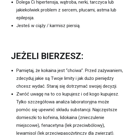
Dolega Ci hipertensja, wątroba, nerki, tarczyca lub
jakiekolwiek problem z sercem, płucami, astma lub
epilepsja.
Jesteś w ciąży / karmisz piersią.
JEŻELI BIERZESZ:
Pamiętaj, że kokaina jest “chciwa”. Przed zażywaniem,
zdecyduj jakie są Twoje limity i jak dużo pieniędzy
chcesz wydać. Staraj się dotrzymać swojej decyzji.
Zwróć uwagę na to co kupujesz i od kogo kupujesz.
Tylko szczegółowa analiza laboratoryjna może
pomóc się upewnić składu substancji. Najczęstsze
domieszki to kofeina, lidokaina (znieczulenie
miejscowe), fenacetyna (lek przeciwbólowy),
lewamisol (lek przeciwpasożytinczy dla zwierząt).