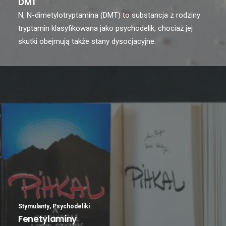
DMT
N, N-dimetylotryptamina (DMT) to substancja z rodziny
tryptamin klasyfikowana jako psychodelik, chociaż jej
skutki obejmują także stany dysocjacyjne.
Stymulanty
,
Psychodeliki
Fenetylaminy