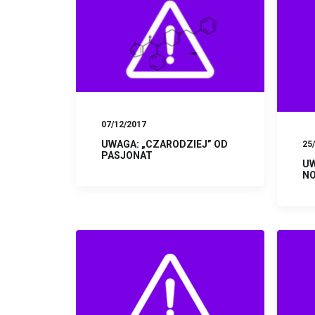
07/12/2017
UWAGA: „CZARODZIEJ” OD
25
PASJONAT
UW
N