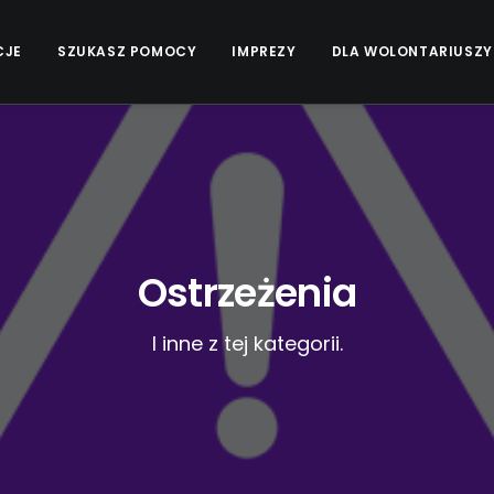
CJE
SZUKASZ POMOCY
IMPREZY
DLA WOLONTARIUSZY
Ostrzeżenia
I inne z tej kategorii.