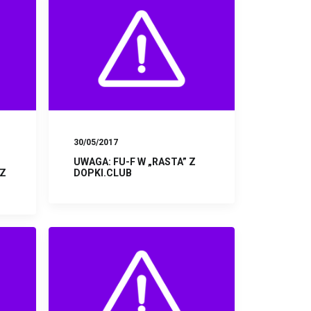
30/05/2017
UWAGA: FU-F W „RASTA” Z
 Z
DOPKI.CLUB