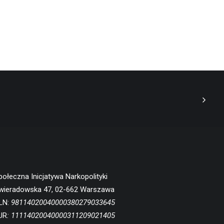
połeczna Inicjatywa Narkopolityki
wieradowska 47, 02-662 Warszawa
LN:
98114020040000380279033645
UR
: 11114020040000311209021405