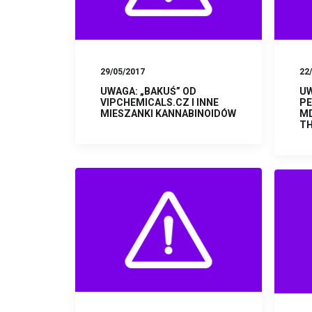
29/05/2017
22
UWAGA: „BAKUŚ” OD
UW
VIPCHEMICALS.CZ I INNE
PE
MIESZANKI KANNABINOIDÓW
MD
T