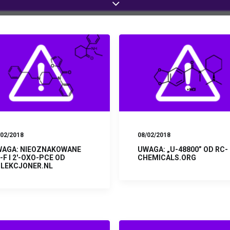
/02/2018
08/02/2018
AGA: NIEOZNAKOWANE
UWAGA: „U-48800” OD RC-
-F I 2′-OXO-PCE OD
CHEMICALS.ORG
LEKCJONER.NL