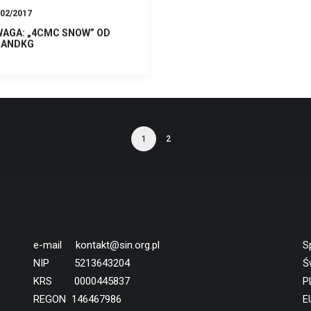
/02/2017
AGA: „4CMC SNOW” OD
RANDKG
1
2
e-mail
kontakt@sin.org.pl
S
NIP 5213643204
Ś
KRS 0000445837
P
REGON 146467986
E