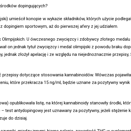
e środków dopingujących?
ki) umieścił konopie w wykazie składników, których użycie podlega
z dopingiem sportowym, aż do pierwszej afery z jej udziałem.
k Olimpijskich. U ówczesnego zwycięzcy
i zdobywcy złotego medalu
ł on jednak tytuł zwycięzcy i medal olimpijski
z powodu braku dopr
 jednak złożył apelację i ze względu na niejednoznacznie przepisy,
ć przepisy dotyczące stosowania kannabinoidów. Wówczas pojawiła s
u, które przekracza 15 ng/ml, będzie uznane za pozytywny wynik t
 opublikowała listę, na której kannabinoidy stanowiły środki, któr
– test antydopingowy jest uznawany za pozytywny, jeżeli stężenie
uje do dzisiaj.