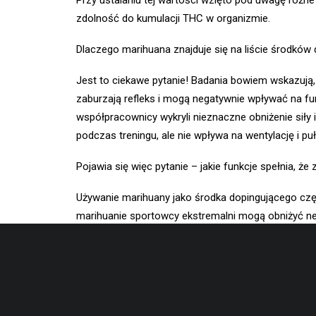
Przy ustalaniu tej wartości wzięto pod uwagę różne
zdolność do kumulacji THC w organizmie.
Dlaczego marihuana znajduje się na liście środków
Jest to ciekawe pytanie! Badania bowiem wskazują,
zaburzają refleks i mogą negatywnie wpływać na fu
współpracownicy wykryli nieznaczne obniżenie siły i
podczas treningu, ale nie wpływa na wentylację i pu
Pojawia się więc pytanie – jakie funkcje spełnia, ż
Używanie marihuany jako środka dopingującego częśc
marihuanie sportowcy ekstremalni mogą obniżyć ne
także o używaniu THC wśród osób trenujących sporty
Dodatkowo, z relacji sportowców i części publikac
THC może wpływać na jakość snu i odprężenie emocj
aktywności fizycznej!).