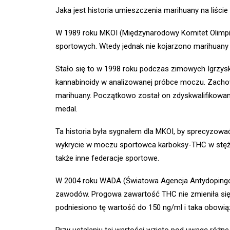
Jaka jest historia umieszczenia marihuany na liści
W 1989 roku MKOI (Międzynarodowy Komitet Olimpijs
sportowych. Wtedy jednak nie kojarzono marihuany 
Stało się to w 1998 roku podczas zimowych Igrzys
kannabinoidy
w analizowanej próbce moczu. Zachowa
marihuany. Początkowo został on zdyskwalifikowany,
medal.
Ta historia była sygnałem dla MKOI, by sprecyzowa
wykrycie
w moczu sportowca karboksy-THC w stężeni
także inne federacje sportowe.
W 2004 roku WADA (Światowa Agencja Antydopingowa)
zawodów. Progowa zawartość THC nie zmieniła się 
podniesiono tę wartość do 150 ng/ml i taka obowiąz