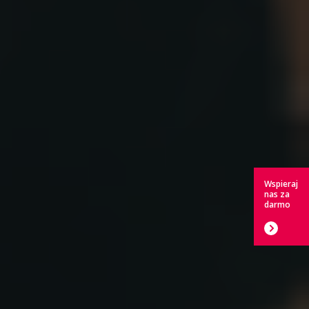
Wspieraj
nas za
darmo