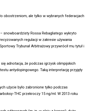
ło obostrzeniom, ale tylko w wybranych federacjach
 – snowboardzisty Rossa Rebagliatego wykryto
ecyzowanych regulacji w zakresie używania
 Sportowy Trybunał Arbitrażowy
przywrócił mu tytuł i
ię adnotacja, że podczas igrzysk olimpijskich
estu antydopingowego. Taką interpretację przyjęły
ych użycie było zabronione tylko podczas
 karboksy-THC przekroczy 15 ng/ml. W 2013 roku