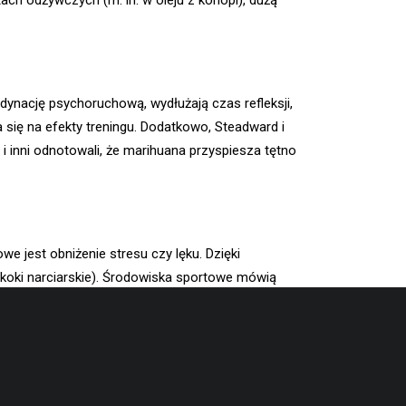
ach odżywczych (m. in. w oleju z konopi), dużą
dynację psychoruchową, wydłużają czas refleksji,
się na efekty treningu. Dodatkowo, Steadward i
 i inni odnotowali, że marihuana przyspiesza tętno
e jest obniżenie stresu czy lęku. Dzięki
koki narciarskie). Środowiska sportowe mówią
 trakcie walki i stresu.
osób aktywnych fizycznie –
w jaki sposób?
egeneracja jest bardzo istotnym elementem