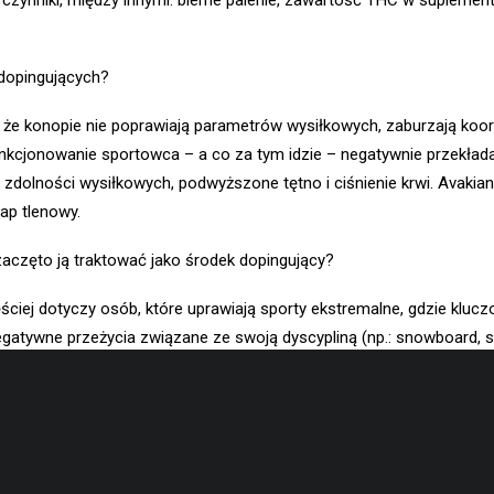
 czynniki, między innymi: bierne palenie, zawartość THC w suplement
 dopingujących?
 że konopie nie poprawiają parametrów wysiłkowych, zaburzają koor
nkcjonowanie sportowca – a co za tym idzie – negatywnie przekłada 
 zdolności wysiłkowych, podwyższone tętno i ciśnienie krwi. Avakian
łap tlenowy.
e zaczęto ją traktować jako środek dopingujący?
iej dotyczy osób, które uprawiają sporty ekstremalne, gdzie kluczow
gatywne przeżycia związane ze swoją dyscypliną (np.: snowboard, s
 walki (np.: MMA, boks) – celem jest zmniejszenie odczuwania bólu w
ji naukowych wynika, że THC może wpływać korzystnie na organizm 
onalne, a to z kolei wpływa na lepszą regenerację organizmu (a r