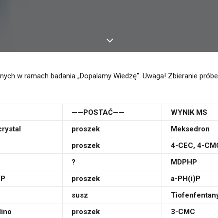
wanych w ramach badania „Dopalamy Wiedzę”. Uwaga! Zbieranie prób
——POSTAĆ——
WYNIK MS
rystal
proszek
Meksedron
proszek
4-CEC, 4-CMC
?
MDPHP
VP
proszek
a-PH(i)P
susz
Tiofenfentan
lino
proszek
3-CMC