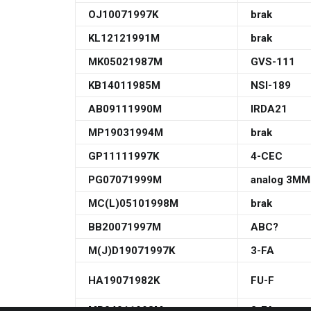
OJ10071997K
brak
KL12121991M
brak
MK05021987M
GVS-111
KB14011985M
NSI-189
AB09111990M
IRDA21
MP19031994M
brak
GP11111997K
4-CEC
PG07071999M
analog 3M
MC(L)05101998M
brak
BB20071997M
ABC?
M(J)D19071997K
3-FA
HA19071982K
FU-F
MP04011998M
2-FA