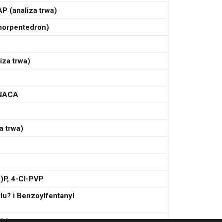
P (analiza trwa)
norpentedron)
iza trwa)
NACA
a trwa)
i)P, 4-Cl-PVP
lu? i Benzoylfentanyl
ACA