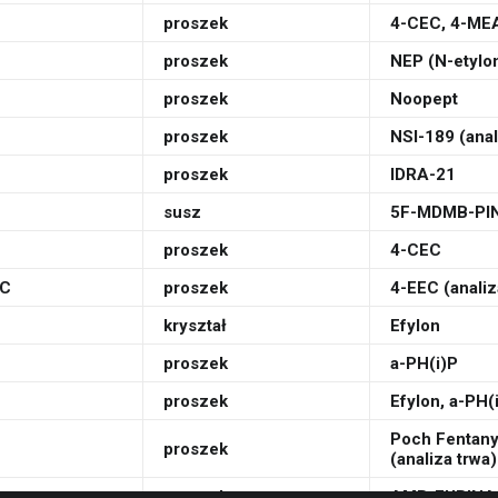
proszek
4-CEC, 4-MEA
proszek
NEP (N-etylo
proszek
Noopept
proszek
NSI-189 (anal
proszek
IDRA-21
susz
5F-MDMB-PI
proszek
4-CEC
MC
proszek
4-EEC (analiz
kryształ
Efylon
proszek
a-PH(i)P
proszek
Efylon, a-PH(
Poch Fentany
proszek
(analiza trwa)
proszek
AMB-FUBIN