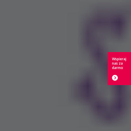
Wspieraj
nas za
darmo