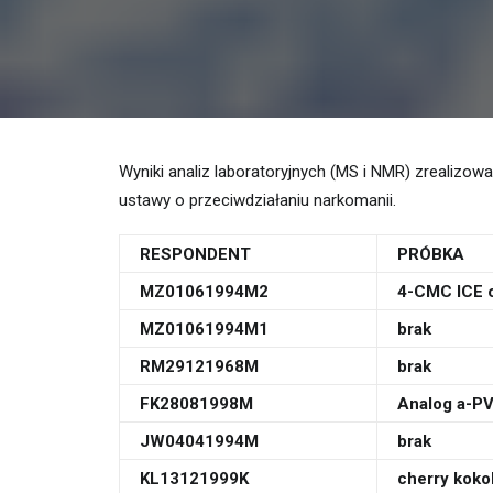
Wyniki analiz laboratoryjnych (MS i NMR) zrealizo
ustawy o przeciwdziałaniu narkomanii.
RESPONDENT
PRÓBKA
MZ01061994M2
4-CMC ICE c
MZ01061994M1
brak
RM29121968M
brak
FK28081998M
Analog a-P
JW04041994M
brak
KL13121999K
cherry koko